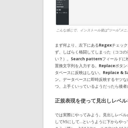
こんな感じで、インストール後は”ツール”メニ
まず何より、左下にある
Regex
チェック
ず、しばらく格闘してしまった（ココの
い？）。
Search pattern
フィールドに
置換文字列を入力する。
Replace
ボタン
タベースに反映はしない。
Replace & S
ン。データベースに即時反映するヤツな
つ、上手くいっているようだったら後者
正規表現を使って見出しレベル
では実際にやってみよう。見出しレベル
してh5にして…というように下からやっ