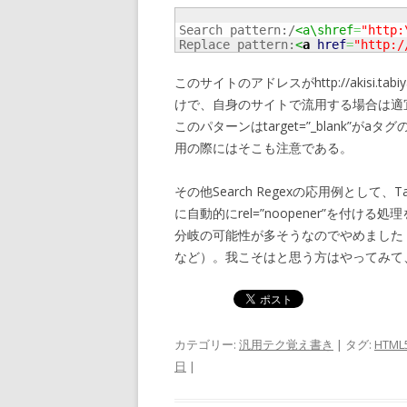
Search pattern:/
<a\shref
=
"http:
Replace pattern:
<
a
href
=
"http:/
このサイトのアドレスがhttp://akisi.
けで、自身のサイトで流用する場合は適
このパターンはtarget=”_blank”
用の際にはそこも注意である。
その他Search Regexの応用例として、Tab
に自動的にrel=”noopener”を付
分岐の可能性が多そうなのでやめました（
など）。我こそはと思う方はやってみて
カテゴリー:
汎用テク覚え書き
| タグ:
HTML
日
|