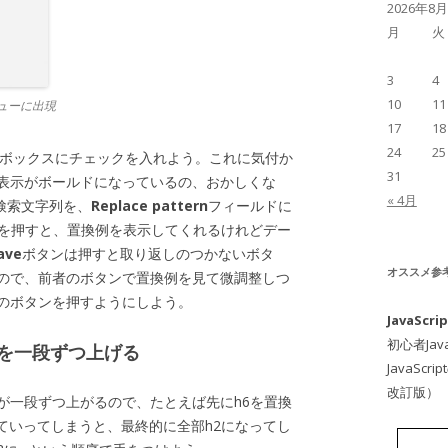
2026年8月
月
火
3
4
10
11
ューに出現
17
18
24
25
ボックスにチェックを入れよう。これに気付か
31
表示がボールドになっているの、おかしくな
« 4月
検索文字列を、
Replace pattern
フィールドに
を押すと、置換例を表示してくれるけれどデー
ave
ボタンは押すと取り返しのつかないボタ
オススメ参
ので、前者のボタンで置換例を見て微調整しつ
のボタンを押すようにしよう。
JavaSc
初心者Jav
を一段ずつ上げる
JavaSc
改訂版）
が一段ずつ上がるので、たとえば先にh6を置換
ていってしまうと、最終的に全部h2になってし