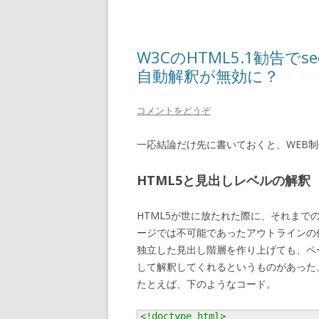
W3CのHTML5.1勧告でs
自動解釈が無効に？
コメントをどうぞ
一応結論だけ先に書いておくと、WEB
HTML5と見出しレベルの解釈
HTML5が世に放たれた際に、それまでのHT
ージでは不可能であったアウトラインの
独立した見出し階層を作り上げても、ペ
して解釈してくれるというものがあった
たとえば、下のようなコード。
<!doctype html>