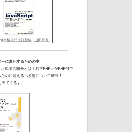
cript本格入門改訂新版 [ 山田祥寛 ]
ターに進化するための本
った現場の開発とは？独学PHPerがPHP何で
るために越えるべき壁について解説！
nyも出てくるよ。