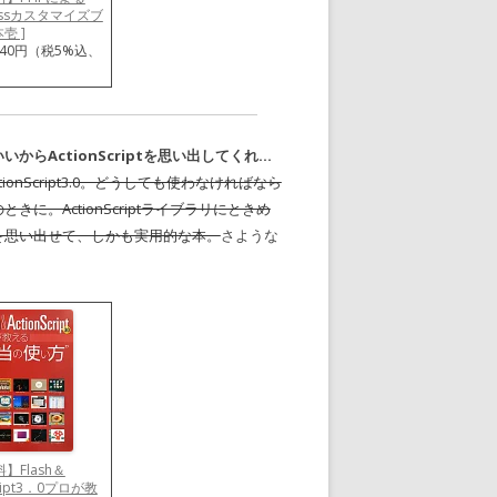
ressカスタマイズブ
壱 ]
940円（税5%込、
いからActionScriptを思い出してくれ…
ActionScript3.0。どうしても使わなければなら
きに。ActionScriptライブラリにときめ
を思い出せて、しかも実用的な本。
さような
】Flash＆
cript3．0プロが教