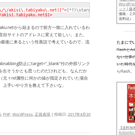
WordP
ック [ 藤本
\/\/akisi\.tabiyaku\.net([^>
]*?)\starget="_blank">/

価格：2,
/akisi.tabiyaku.net$1>
送料込）
tabiyaku.netから始まるので前方一致に入れているわ
宜自サイトのアドレスに変えて欲しい。また、
がaタグの最後に来るという性善説で考えているので、流
たまにでい
Flashと
ない仕事のと
nabbing防止にtarget=”_blank”付の外部リンク
いた時代
ける処理を出そうかとも思ったのだけれども、なんだか
らFlash。
元々rel属性に何かの値が指定されていた場合
、上手いやり方を教えて下さいな。
5
,
PHP
,
WordPress
,
正規表現
| 投稿日:
2017年4月30
【送料無料
ActionS