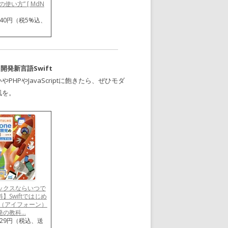
使い方” [ MdN
940円（税5%込、
リ開発新言語Swift
やPHPやJavaScriptに飽きたら、ぜひモダ
風を。
ックスならいつで
】Swiftではじめ
ne（アイフォーン）
の教科...
229円（税込、送