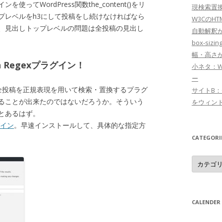
てWordPress関数the_content()をリ
現検索置
プレベルをh3にして投稿をし続けなければなら
W3CのHT
、見出しトップレベルの問題は全投稿の見出し
自動解釈
box-sizi
幅・高さ
 Regexプラグイン！
小ネタ：
ー
全投稿を正規表現を用いて検索・置換するプラグ
サイトB：CS
ることが出来たのではないだろうか。そういう
をウィン
とあるはず。
ラグイン
。早速インストールして、具体的な指定方
CATEGORI
Categori
CALENDER