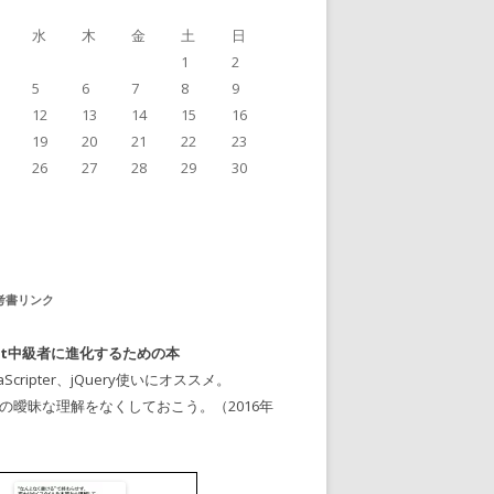
水
木
金
土
日
1
2
5
6
7
8
9
12
13
14
15
16
19
20
21
22
23
26
27
28
29
30
考書リンク
ript中級者に進化するための本
aScripter、jQuery使いにオススメ。
riptの曖昧な理解をなくしておこう。（2016年