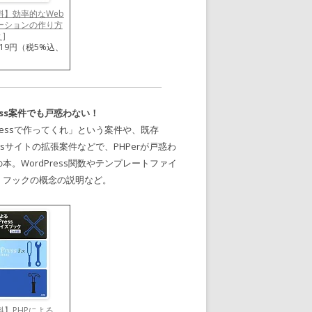
料】効率的なWeb
ーションの作り方
 ]
919円（税5%込、
ress案件でも戸惑わない！
Pressで作ってくれ」という案件や、既存
ressサイトの拡張案件などで、PHPerが戸惑わ
本。WordPress関数やテンプレートファイ
、フックの概念の説明など。
料】PHPによる