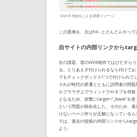
Search Regexによる置換イメージ
この置換を、次はh4…とどんどんやって
自サイトの内部リンクからtarget
次の課題。昔のWEB制作ではひたすらリンクに
る。とりあえず付けられるなら付けておくか
でもチェックボックス1つで付けられて
それが時代の変遷とともに訪問者の閲覧
ルブラウザ上でウィンドウやタブを何枚
となるため、頻繁にtarget=”_blan
という問題が顕在化した。そのため、最近は内部
けないページ作りが正解になっているら
では、過去の投稿の内部リンクからtarget
よう。