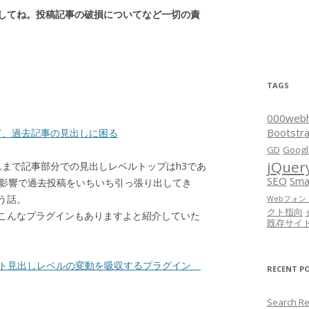
してね。投稿記事の破損についてなど一切の責
TAGS
000web
Bootstr
応して、過去記事の見出しに困る
GD
Googl
jQuer
、それまで記事部分での見出しレベルトップはh3であ
SEO
Sma
の影響で過去投稿をいちいち引っ張り出してき
う話。
Webフォン
クト指向
こんなプラグインもありますよと紹介していた
既存サイ
のルート見出しレベルの変動を吸収するプラグイン
RECENT P
Search