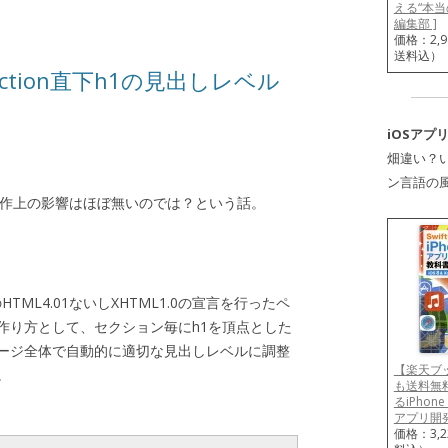
える“本当の
編集部 ]
価格：2,
送料込）
ection直下h1の見出しレベル
iOSアプ
畑違い？い
ン言語の
制作上の影響はほぼ無いのでは？という話。
ML4.01ないしXHTML1.0の宣言を行ったペ
作り方として、セクション毎にh1を頂点とした
ージ全体で自動的に適切な見出しレベルに調整
【楽天ブ
。
も送料無料
るiPho
アプリ開発
価格：3,