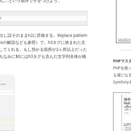
h3に…という順序で手をつけよう。
/

そのままh2に昇格する。Replace pattern
JavaS
placeの解説なども参照）で、h3タグに挟まれた文
してくれる。もし預かる箇所が2ヶ所以上だった
。ちなみに$0にはh3タグも含んだ文字列全体が格
PHPマス
PHPを使
も屋にな
Symfo