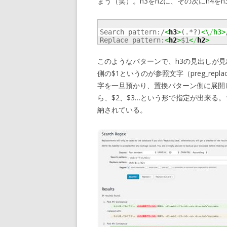
まう（笑）。h3をh2に、その次にh4を
Search pattern:/
<
h3
>
(.*?)
<\
/
h3>
Replace pattern:
<
h2
>
$1
<
/
h2
>
このようなパターンで、h3の見出しが見出し語
側の$1というのが参照文字（preg_re
字を一旦預かり、置換パターン側に展開
ら、$2、$3…という形で指定が出来る
納されている。