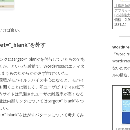
【送料無
アプリケ
[ 小川雄大
価格：2,
送料込）
いけば良い。
=”_blank”を外す
WordP
「Word
target=”_blank”を付与していたものであ
WordP
、といった感覚で、WordPressのエディタ
ないための
しまうものだからかかさず付けていた。
ルの構造
環境がモバイルデバイス中心になると、モバイ
も開くことは難しく、即ユーザビリティの低下
k”を使うサイトは忌避されユーザの離脱率が高くなる
リンクについてはtarget=”_blank”をつ
しい。
=”_blank”をはがすパターンについて考えてみ
【送料無