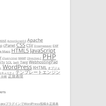
Apache
host
ActionScript3.0
CSS
cPanel
CSV
ap
EXIF
Dreamweaver
JavaScript
HTML5
e Maps
PHP
y
jQuery.tmpl
MAMP
Objective-C
WebhostingPad
rty
Twig
SQL
Swift
WordPress
XHTML
オブジェ
ト
テンプレートエンジン
セキュリティ
正規表現
ト分析
OSTS
 RegexプラグインでWordPress投稿を正規表