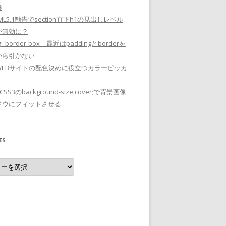
換
ML5.1勧告でsection直下h1の見出しレベル
が無効に？
ng : border-box 最近はpaddingとborderを
から引かない
WEBサイトの配色決めに役立つカラーピッカ
S3のbackground-size:cover;で背景画像
ドウにフィットさせる
ES
es