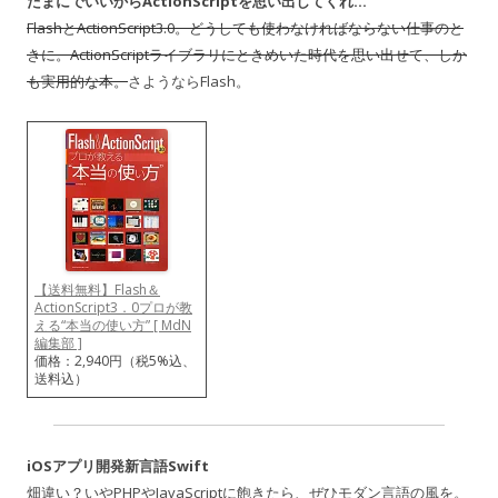
たまにでいいからActionScriptを思い出してくれ…
FlashとActionScript3.0。どうしても使わなければならない仕事のと
きに。ActionScriptライブラリにときめいた時代を思い出せて、しか
も実用的な本。
さようならFlash。
【送料無料】Flash＆
ActionScript3．0プロが教
える“本当の使い方” [ MdN
編集部 ]
価格：2,940円（税5%込、
送料込）
iOSアプリ開発新言語Swift
畑違い？いやPHPやJavaScriptに飽きたら、ぜひモダン言語の風を。