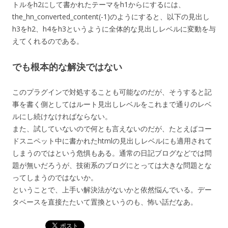
トルをh2にして書かれたテーマをh1からにするには、
the_hn_converted_content(-1)のようにすると、以下の見出し
h3をh2、h4をh3というように全体的な見出しレベルに変動を与
えてくれるのである。
でも根本的な解決ではない
このプラグインで対処することも可能なのだが、そうすると記
事を書く側としてはルート見出しレベルをこれまで通りのレベ
ルにし続けなければならない。
また、試していないので何とも言えないのだが、たとえばコー
ドスニペット中に書かれたhtmlの見出しレベルにも適用されて
しまうのではという危惧もある。通常の日記ブログなどでは問
題が無いだろうが、技術系のブログにとっては大きな問題とな
ってしまうのではないか。
ということで、上手い解決法がないかと依然悩んでいる。デー
タベースを直接たたいて置換というのも、怖い話だなあ。