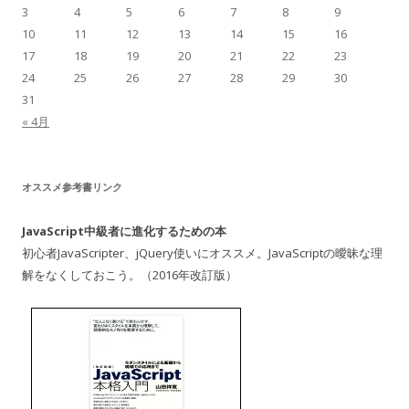
3
4
5
6
7
8
9
10
11
12
13
14
15
16
17
18
19
20
21
22
23
24
25
26
27
28
29
30
31
« 4月
オススメ参考書リンク
JavaScript中級者に進化するための本
初心者JavaScripter、jQuery使いにオススメ。JavaScriptの曖昧な理
解をなくしておこう。（2016年改訂版）