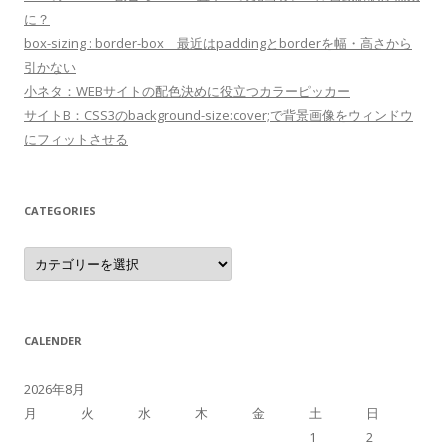
に？
box-sizing : border-box 最近はpaddingとborderを幅・高さから
引かない
小ネタ：WEBサイトの配色決めに役立つカラーピッカー
サイトB：CSS3のbackground-size:cover;で背景画像をウィンドウ
にフィットさせる
CATEGORIES
Categories
CALENDER
2026年8月
月
火
水
木
金
土
日
1
2