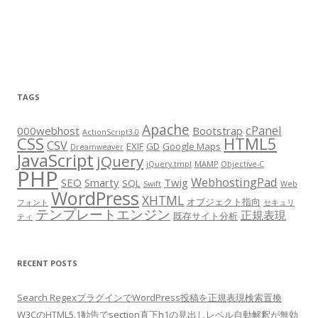
TAGS
Apache
cPanel
000webhost
Bootstrap
ActionScript3.0
CSS
HTML5
CSV
EXIF
GD
Google Maps
Dreamweaver
JavaScript
jQuery
jQuery.tmpl
MAMP
Objective-C
PHP
WebhostingPad
SEO
Smarty
Twig
SQL
Swift
Web
WordPress
XHTML
オブジェクト指向
フォント
セキュリ
テンプレートエンジン
正規表現
既存サイト分析
ティ
RECENT POSTS
Search RegexプラグインでWordPress投稿を正規表現検索置換
W3CのHTML5.1勧告でsection直下h1の見出しレベル自動解釈が無効