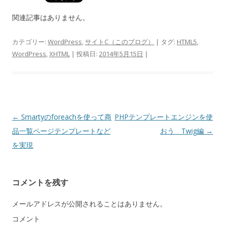
関連記事はありません。
カテゴリー:
WordPress
,
サイトC（このブログ）
| タグ:
HTML5
,
WordPress
,
XHTML
| 投稿日:
2014年5月15日
|
投稿ナビゲーション
←
Smartyのforeachを使って商
PHPテンプレートエンジンを使
品一覧ページテンプレートなど
おう Twig編
→
を実現
コメントを残す
メールアドレスが公開されることはありません。
コメント