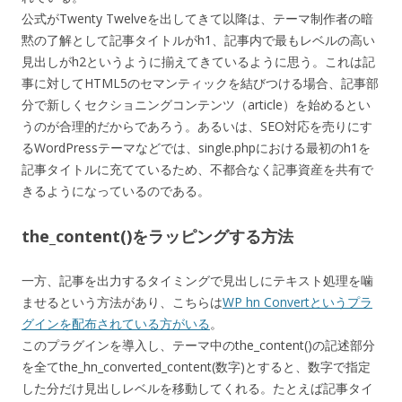
公式がTwenty Twelveを出してきて以降は、テーマ制作者の暗
黙の了解として記事タイトルがh1、記事内で最もレベルの高い
見出しがh2というように揃えてきているように思う。これは記
事に対してHTML5のセマンティックを結びつける場合、記事部
分で新しくセクショニングコンテンツ（article）を始めるとい
うのが合理的だからであろう。あるいは、SEO対応を売りにす
るWordPressテーマなどでは、single.phpにおける最初のh1を
記事タイトルに充てているため、不都合なく記事資産を共有で
きるようになっているのである。
the_content()をラッピングする方法
一方、記事を出力するタイミングで見出しにテキスト処理を噛
ませるという方法があり、こちらは
WP hn Convertというプラ
グインを配布されている方がいる
。
このプラグインを導入し、テーマ中のthe_content()の記述部分
を全てthe_hn_converted_content(数字)とすると、数字で指定
した分だけ見出しレベルを移動してくれる。たとえば記事タイ