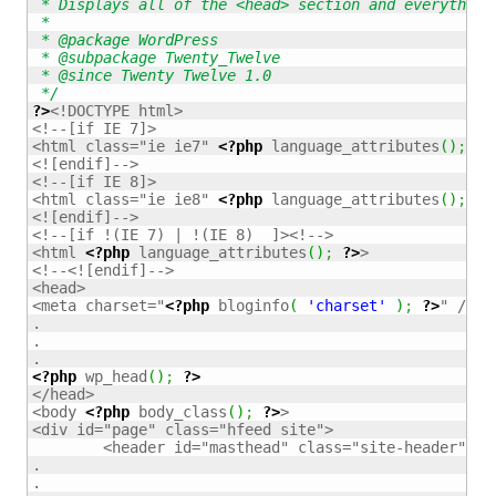
 * Displays all of the <head> section and everything 
 *

 * @package WordPress

 * @subpackage Twenty_Twelve

 * @since Twenty Twelve 1.0

 */
?>
<!DOCTYPE html>

<!--[if IE 7]>

<html class="ie ie7" 
<?php
 language_attributes
(
)
;
?>
<![endif]-->

<!--[if IE 8]>

<html class="ie ie8" 
<?php
 language_attributes
(
)
;
?>
<![endif]-->

<!--[if !(IE 7) | !(IE 8)  ]><!-->

<html 
<?php
 language_attributes
(
)
;
?>
>

<!--<![endif]-->

<head>

<meta charset="
<?php
 bloginfo
(
'charset'
)
;
?>
" />

.

.

<?php
 wp_head
(
)
;
?>
</head>

<body 
<?php
 body_class
(
)
;
?>
>

<div id="page" class="hfeed site">

	<header id="masthead" class="site-header" role="banner">

.

.
