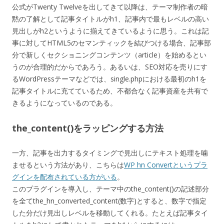
公式がTwenty Twelveを出してきて以降は、テーマ制作者の暗
黙の了解として記事タイトルがh1、記事内で最もレベルの高い
見出しがh2というように揃えてきているように思う。これは記
事に対してHTML5のセマンティックを結びつける場合、記事部
分で新しくセクショニングコンテンツ（article）を始めるとい
うのが合理的だからであろう。あるいは、SEO対応を売りにす
るWordPressテーマなどでは、single.phpにおける最初のh1を
記事タイトルに充てているため、不都合なく記事資産を共有で
きるようになっているのである。
the_content()をラッピングする方法
一方、記事を出力するタイミングで見出しにテキスト処理を噛
ませるという方法があり、こちらは
WP hn Convertというプラ
グインを配布されている方がいる
。
このプラグインを導入し、テーマ中のthe_content()の記述部分
を全てthe_hn_converted_content(数字)とすると、数字で指定
した分だけ見出しレベルを移動してくれる。たとえば記事タイ