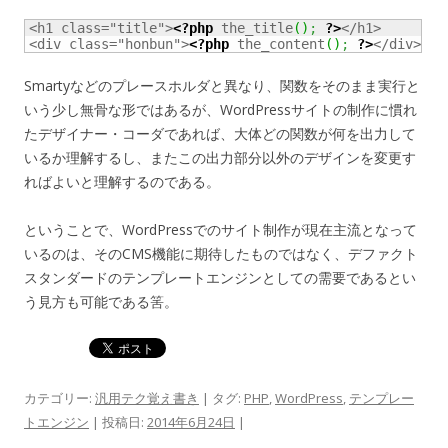
<h1 class="title">
<?php
 the_title
(
)
;
?>
</h1>

<div class="honbun">
<?php
 the_content
(
)
;
?>
</div>
Smartyなどのプレースホルダと異なり、関数をそのまま実行と
いう少し無骨な形ではあるが、WordPressサイトの制作に慣れ
たデザイナー・コーダであれば、大体どの関数が何を出力して
いるか理解するし、またこの出力部分以外のデザインを変更す
ればよいと理解するのである。
ということで、WordPressでのサイト制作が現在主流となって
いるのは、そのCMS機能に期待したものではなく、デファクト
スタンダードのテンプレートエンジンとしての需要であるとい
う見方も可能である筈。
カテゴリー:
汎用テク覚え書き
| タグ:
PHP
,
WordPress
,
テンプレー
トエンジン
| 投稿日:
2014年6月24日
|