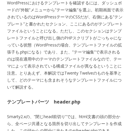
WordPressにおけるテンプレートを確認するには、ダッシュボ
ードの”外観”メニューから”テーマ編集”を選ぶ。初期画面で表示
されているのはWordPressテーマのCSSだが、右側にある”テン
プレート”と書かれたセクション、ここにあるのがテンプレート
ファイルということになる。ただし、このセクションはテンプ
レートファイルと呼び出し側のPHPスクリプトがごっちゃにな
っている状態（WordPressの場合、テンプレートファイルの拡
張子も.phpになる）であり、また、”テーマ編集”で表示される
のは現在適用中のテーマのテンプレートファイルなので、テー
マによって表示されている構成ファイルが異なるということに
注意。とりあえず、本解説ではTwenty Twelveのものを基準と
して、どのテーマにも含まれそうなテンプレートファイルにつ
いて解説する。
テンプレートパーツ header.php
Smarty2.xの、”閉じhead前切り”では、html文書の頭の部分か
ら、全ページ共通となる箇所を切り出してテンプレートを作成
した。この頭からの部分に当たるのがheader.phpである。