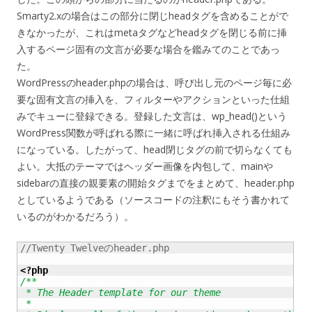
Smarty2.xの場合はこの部分に閉じheadタグを含めることがで
きなかったが、これはmetaタグなどheadタグを閉じる前に挿
入するページ固有の文言が必要な場合を鑑みてのことであっ
た。
WordPressのheader.phpの場合は、呼び出し元のページ毎に必
要な固有文言の挿入を、フィルターやアクションといった仕組
みでキューに登録できる。登録した文言は、wp_head()という
WordPress関数が呼ばれる際に一緒に呼ばれ挿入される仕組み
になっている。したがって、head閉じタグの前で切らなくても
よい。大抵のテーマではヘッダー画像を内包して、mainや
sidebarの直接の親要素の開始タグまでをまとめて、header.php
としているようである（ソースコードの注釈にもそう書かれて
いるのがわかるだろう）。
//Twenty Twelveのheader.php

<?php
/**

 * The Header template for our theme

 *
