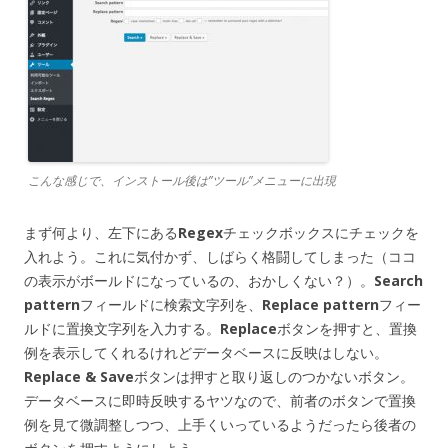
こんな感じで、インストール後は”ツール”メニューに出現
まず何より、左下にある
Regex
チェックボックスにチェックを
入れよう。これに気付かず、しばらく格闘してしまった（ココ
の表示がボールドになっているの、おかしくない？）。
Search
pattern
フィールドに検索文字列を、
Replace pattern
フィー
ルドに置換文字列を入力する。
Replace
ボタンを押すと、置換
例を表示してくれるけれどデータベースに反映はしない。
Replace & Save
ボタンは押すと取り返しのつかないボタン。
データベースに即時反映するヤツなので、前者のボタンで置換
例を見て微調整しつつ、上手くいっているようだったら後者の