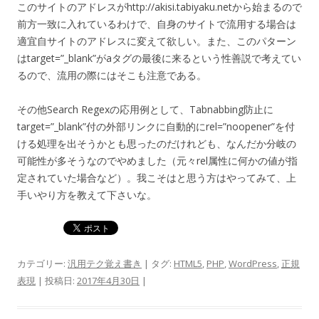
このサイトのアドレスがhttp://akisi.tabiyaku.netから始まるので
前方一致に入れているわけで、自身のサイトで流用する場合は
適宜自サイトのアドレスに変えて欲しい。また、このパターン
はtarget=”_blank”がaタグの最後に来るという性善説で考えてい
るので、流用の際にはそこも注意である。
その他Search Regexの応用例として、Tabnabbing防止に
target=”_blank”付の外部リンクに自動的にrel=”noopener”を付
ける処理を出そうかとも思ったのだけれども、なんだか分岐の
可能性が多そうなのでやめました（元々rel属性に何かの値が指
定されていた場合など）。我こそはと思う方はやってみて、上
手いやり方を教えて下さいな。
カテゴリー:
汎用テク覚え書き
| タグ:
HTML5
,
PHP
,
WordPress
,
正規
表現
| 投稿日:
2017年4月30日
|