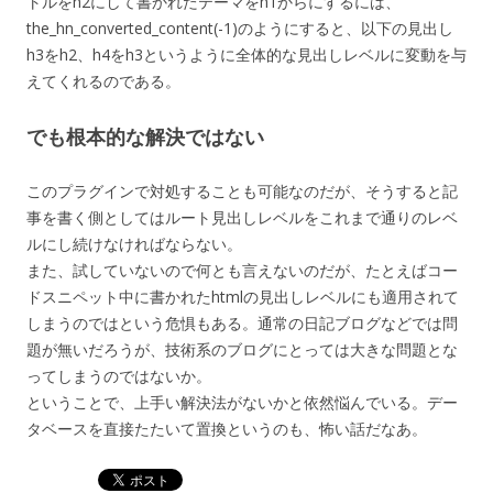
トルをh2にして書かれたテーマをh1からにするには、
the_hn_converted_content(-1)のようにすると、以下の見出し
h3をh2、h4をh3というように全体的な見出しレベルに変動を与
えてくれるのである。
でも根本的な解決ではない
このプラグインで対処することも可能なのだが、そうすると記
事を書く側としてはルート見出しレベルをこれまで通りのレベ
ルにし続けなければならない。
また、試していないので何とも言えないのだが、たとえばコー
ドスニペット中に書かれたhtmlの見出しレベルにも適用されて
しまうのではという危惧もある。通常の日記ブログなどでは問
題が無いだろうが、技術系のブログにとっては大きな問題とな
ってしまうのではないか。
ということで、上手い解決法がないかと依然悩んでいる。デー
タベースを直接たたいて置換というのも、怖い話だなあ。