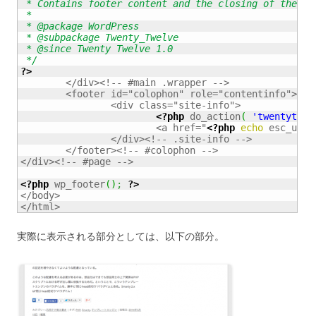
 * Contains footer content and the closing of the #ma
 *

 * @package WordPress

 * @subpackage Twenty_Twelve

 * @since Twenty Twelve 1.0

 */
?>
	</div><!-- #main .wrapper -->

	<footer id="colophon" role="contentinfo">

		<div class="site-info">

<?php
 do_action
(
'twentytwel
			<a href="
<?php
echo
 esc_url
(
		</div><!-- .site-info -->

	</footer><!-- #colophon -->

</div><!-- #page -->

<?php
 wp_footer
(
)
;
?>
</body>

</html>
実際に表示される部分としては、以下の部分。