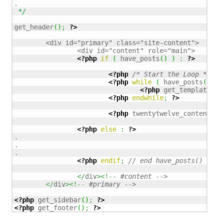
.

 */
get_header
(
)
;
?>
	<div id="primary" class="site-content">

		<div id="content" role="main">

<?php
if
(
 have_posts
(
)
)
:
?>
<?php
/* Start the Loop */
?
<?php
while
(
 have_posts
(
)
)
<?php
 get_template_p
<?php
endwhile
;
?>
<?php
 twentytwelve_content_n
<?php
else
:
?>
.

.

.

<?php
endif
;
// end have_posts() che
</
div
><!--
</
div
><!--
<?php
 get_sidebar
(
)
;
?>
<?php
 get_footer
(
)
;
?>