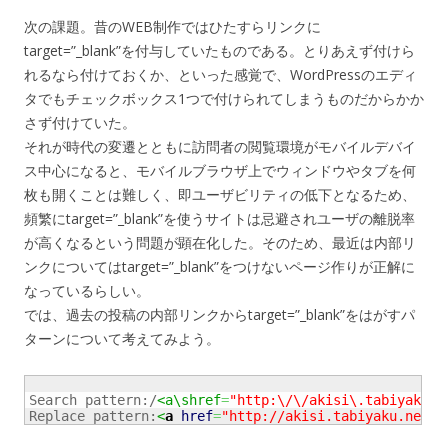
次の課題。昔のWEB制作ではひたすらリンクに
target=”_blank”を付与していたものである。とりあえず付けら
れるなら付けておくか、といった感覚で、WordPressのエディ
タでもチェックボックス1つで付けられてしまうものだからかか
さず付けていた。
それが時代の変遷とともに訪問者の閲覧環境がモバイルデバイ
ス中心になると、モバイルブラウザ上でウィンドウやタブを何
枚も開くことは難しく、即ユーザビリティの低下となるため、
頻繁にtarget=”_blank”を使うサイトは忌避されユーザの離脱率
が高くなるという問題が顕在化した。そのため、最近は内部リ
ンクについてはtarget=”_blank”をつけないページ作りが正解に
なっているらしい。
では、過去の投稿の内部リンクからtarget=”_blank”をはがすパ
ターンについて考えてみよう。
Search pattern:/
<a\shref
=
"http:\/\/akisi\.tabiyaku\.
Replace pattern:
<
a
href
=
"http://akisi.tabiyaku.net$1