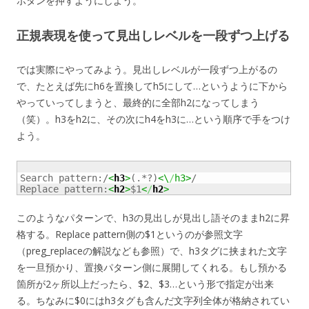
ボタンを押すようにしよう。
正規表現を使って見出しレベルを一段ずつ上げる
では実際にやってみよう。見出しレベルが一段ずつ上がるの
で、たとえば先にh6を置換してh5にして…というように下から
やっていってしまうと、最終的に全部h2になってしまう
（笑）。h3をh2に、その次にh4をh3に…という順序で手をつけ
よう。
Search pattern:/
<
h3
>
(.*?)
<\
/
h3>
/

Replace pattern:
<
h2
>
$1
<
/
h2
>
このようなパターンで、h3の見出しが見出し語そのままh2に昇
格する。Replace pattern側の$1というのが参照文字
（preg_replaceの解説なども参照）で、h3タグに挟まれた文字
を一旦預かり、置換パターン側に展開してくれる。もし預かる
箇所が2ヶ所以上だったら、$2、$3…という形で指定が出来
る。ちなみに$0にはh3タグも含んだ文字列全体が格納されてい