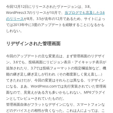
今回12月12日にリリースされたヴァージョンは、3.8。
WordPress3.7のリリースが10月で、
当ブログでも言及した3.6
のリリース
が8月。3.5が去年の12月であるため、サイトによっ
ては2013年中に3度のアップデートを経験することになるかも
しれない。
リデザインされた管理画面
今回のアップデートの主な変更点は、まず管理画面のリデザイ
ン。3.6でも、投稿画面にリビジョン表示・アイキャッチ表示が
追加されたり、3.7では投稿フォーマットの指定欄追加など、機
能の継ぎ足し継ぎ足しが行われ（その都度新しく覚え直し…）
てきたわけだが、今回の変更はそれらとは異なる、リデザイン
になる。まあ、WordPress.comでは先行実装されていた管理画
面なので、見覚えがある方も多いかもしれない。MP6プラグイ
ンとしてレビューされていたものだ。
管理画面自体がフラットなデザインになり、スマートフォンな
どのデバイスとの相性が良くなった。これは人によっては、こ